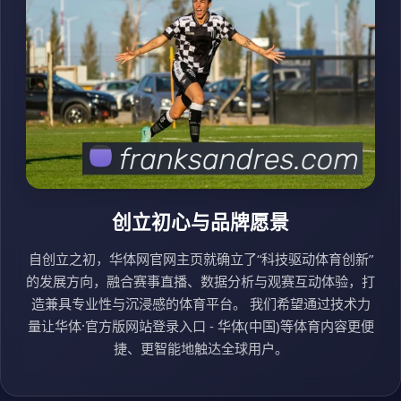
创立初心与品牌愿景
自创立之初，华体网官网主页就确立了“科技驱动体育创新”
的发展方向，融合赛事直播、数据分析与观赛互动体验，打
造兼具专业性与沉浸感的体育平台。 我们希望通过技术力
量让华体·官方版网站登录入口 - 华体(中国)等体育内容更便
捷、更智能地触达全球用户。