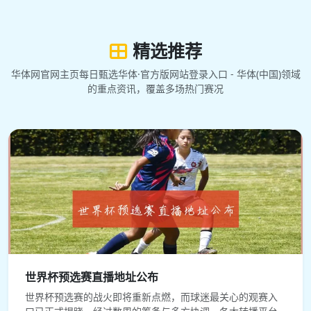
精选推荐
华体网官网主页每日甄选华体·官方版网站登录入口 - 华体(中国)领域
的重点资讯，覆盖多场热门赛况
世界杯预选赛直播地址公布
世界杯预选赛的战火即将重新点燃，而球迷最关心的观赛入