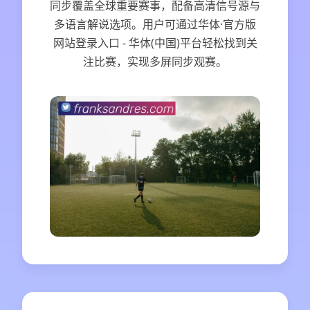
同步覆盖全球重要赛事，配备高清信号源与
多语言解说选项。用户可通过华体·官方版
网站登录入口 - 华体(中国)平台轻松找到关
注比赛，实现多屏同步观赛。