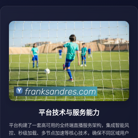
平台技术与服务能力
平台构建了一套高可用的全终端直播服务架构，集成智能风
控、秒级加载、多节点加速等核心技术，确保不同区域用户