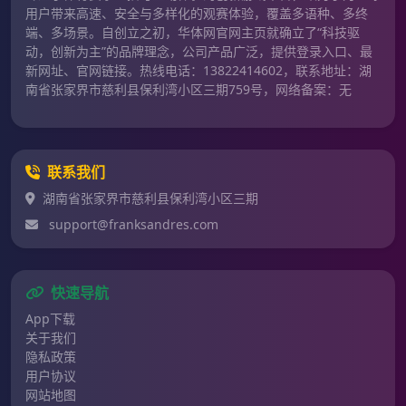
用户带来高速、安全与多样化的观赛体验，覆盖多语种、多终
端、多场景。自创立之初，华体网官网主页就确立了“科技驱
动，创新为主”的品牌理念，公司产品广泛，提供登录入口、最
新网址、官网链接。热线电话：13822414602，联系地址：湖
南省张家界市慈利县保利湾小区三期759号，网络备案：无
联系我们
湖南省张家界市慈利县保利湾小区三期
support@franksandres.com
快速导航
App下载
关于我们
隐私政策
用户协议
网站地图