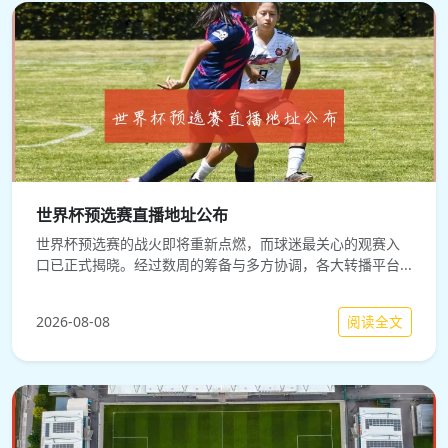
世界杯预选赛直播地址公布
世界杯预选赛的战火即将重新点燃，而球迷最关心的观赛入
口已正式揭晓。经过数周的筹备与多方协调，各大转播平台...
阅读全文
2026-08-08