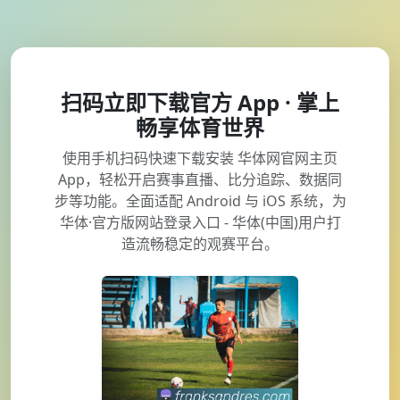
扫码立即下载官方 App · 掌上
畅享体育世界
使用手机扫码快速下载安装 华体网官网主页
App，轻松开启赛事直播、比分追踪、数据同
步等功能。全面适配 Android 与 iOS 系统，为
华体·官方版网站登录入口 - 华体(中国)用户打
造流畅稳定的观赛平台。