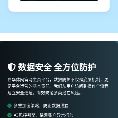
数据安全 全方位防护
在华体网官网主页平台，数据防护不仅是底层机制，更
是平台运营的基本责任。我们从用户访问到操作全流程
建立安全通道，有效防范多类潜在风险。
多重加密策略，防止数据泄露
AI 风控引擎，监测账户异常行为