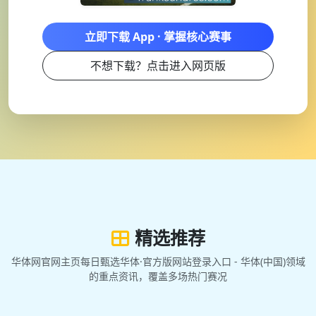
立即下载 App · 掌握核心赛事
不想下载？点击进入网页版
精选推荐
华体网官网主页每日甄选华体·官方版网站登录入口 - 华体(中国)领域
的重点资讯，覆盖多场热门赛况