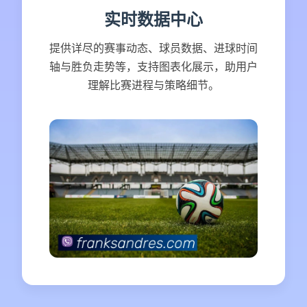
实时数据中心
提供详尽的赛事动态、球员数据、进球时间
轴与胜负走势等，支持图表化展示，助用户
理解比赛进程与策略细节。