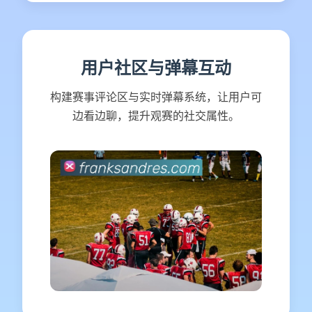
用户社区与弹幕互动
构建赛事评论区与实时弹幕系统，让用户可
边看边聊，提升观赛的社交属性。